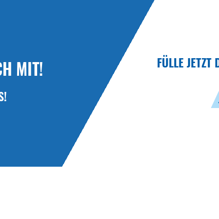
FÜLLE JETZT
CH MIT!
S!