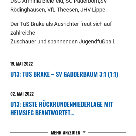
DSC Arminia Bielefeld, SC Paderborn,SV
Rödinghausen, VfL Theesen, JHV Lippe.
Der TuS Brake als Ausrichter freut sich auf
zahlreiche
Zuschauer und spannenden Jugendfußball.
19. MAI 2022
U13: TUS BRAKE – SV GADDERBAUM 3:1 (1:1)
Im letzten Spiel der Saison gelang unserer
02. MAI 2022
Truppe ein hart umkämpfter Heimsieg
U13: ERSTE RÜCKRUNDENNIEDERLAGE MIT
gegen die Gäste aus dem Bielefelder Zentrum.
HEIMSIEG BEANTWORTET…
In der ersten Halbzeit ging Brake nach einem
TuS Eintracht II – TuS Brake 5:2 (3:0)
tollen Spielzug durch Kapitän Karl Selzner
MEHR ANZEIGEN
in Führung, kurz vor der Pause gelang