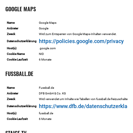
GOOGLE MAPS
Name
Google Maps
Anbieter
Google
Zweck
Wird zum Entsperren von Google Maps-Inhalten verwendet.
https://policies.google.com/privacy
Datenschutzerklärung
Host(s)
.google.com
Cookie Name
NID
Cookie Laufzeit
6 Monate
FUSSBALL.DE
Name
Fussball.de
Anbieter
DFB GmbH & Co. KG
Zweck
Wird verwendet um Inhalte wie Tabellen von fussball.de freizuschalten.
https://www.dfb.de/datenschutzerklaer
Datenschutzerklärung
Host(s)
fussball.de
Cookie Laufzeit
6 Monate
STAIGE TV