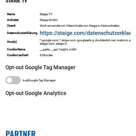
Name
Staige TV
Anbieter
Staige GmbH
Zweck
Wird verwendet um Videoinhalte von Staige.tv freizuschalten.
https://staige.com/datenschutzerklaer
Datenschutzerklärung
*.google.com, *.stripe.com, googleads.g.doubleclick.net, matomo.aisw.t
Host(s)
staige.com, staige.tv
Cookie Name
__gads, __gpi, height, width
Cookie Laufzeit
6 Monate
Opt-out Google Tag Manager
Google Tag Manager
Opt-out Google Analytics
PARTNER